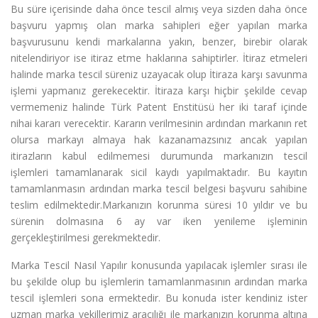
Bu süre içerisinde daha önce tescil almış veya sizden daha önce
başvuru yapmış olan marka sahipleri eğer yapılan marka
başvurusunu kendi markalarına yakın, benzer, birebir olarak
nitelendiriyor ise itiraz etme haklarına sahiptirler. İtiraz etmeleri
halinde marka tescil süreniz uzayacak olup İtiraza karşı savunma
işlemi yapmanız gerekecektir. İtiraza karşı hiçbir şekilde cevap
vermemeniz halinde Türk Patent Enstitüsü her iki taraf içinde
nihai kararı verecektir. Kararın verilmesinin ardından markanın ret
olursa markayı almaya hak kazanamazsınız ancak yapılan
itirazların kabul edilmemesi durumunda markanızın tescil
işlemleri tamamlanarak sicil kaydı yapılmaktadır. Bu kayıtın
tamamlanmasın ardından marka tescil belgesi başvuru sahibine
teslim edilmektedir.Markanızın korunma süresi 10 yıldır ve bu
sürenin dolmasına 6 ay var iken yenileme işleminin
gerçekleştirilmesi gerekmektedir.
Marka Tescil Nasıl Yapılır konusunda yapılacak işlemler sırası ile
bu şekilde olup bu işlemlerin tamamlanmasının ardından marka
tescil işlemleri sona ermektedir. Bu konuda ister kendiniz ister
uzman marka vekillerimiz aracılığı ile markanızın korunma altına