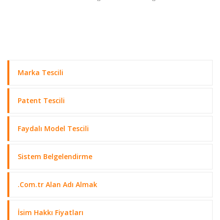
Marka İtiraza Karşı Görüş Bildirimi
Marka Tescili
Patent Tescili
Faydalı Model Tescili
Sistem Belgelendirme
.Com.tr Alan Adı Almak
İsim Hakkı Fiyatları