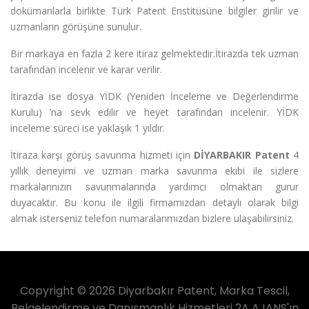
dokümanlarla birlikte Türk Patent Enstitüsüne bilgiler girilir ve
uzmanların görüşüne sunulur.
Bir markaya en fazla 2 kere itiraz gelmektedir.İtirazda tek uzman
tarafından incelenir ve karar verilir.
İtirazda ise dosya YİDK (Yeniden İnceleme ve Değerlendirme
Kurulu) ’na sevk edilir ve heyet tarafından incelenir. YİDK
inceleme süreci ise yaklaşık 1 yıldır.
İtiraza karşı görüş savunma hizmeti için
DİYARBAKIR Patent
4
yıllık deneyimi ve uzman marka savunma ekibi ile sizlere
markalarınızın savunmalarında yardımcı olmaktan gurur
duyacaktır. Bu konu ile ilgili firmamızdan detaylı olarak bilgi
almak isterseniz telefon numaralarımızdan bizlere ulaşabilirsiniz.
Copyright © 2026 Diyarbakır Patent, Marka Tescil,
Belgelendirme ve Danışmanlık Hizmetleri 2A AJANS'ın