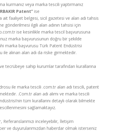
irma kurmanız veya marka tescili yaptırmanız
ARBAKIR Patent”
ise
a ait faaliyet belgesi, sicil gazetesi ve alan adı tahsis
önderilmesi ilgili alan adının tahsisi için
b.com.tr ise kesinlikle marka tescil başvurusuna
ğunuz marka başvurusunun doğru bir şekilde
ahi marka başvurusu Türk Patent Endüstrisi
ile alınan alan adı da riske girmektedir.
 ve tecrübeye sahip kurumlar tarafından kurallarına
rosu ile marka tescili .com.tr alan adı tescili, patent
ermektedir. .Com.tr alan adı alımı ve marka tescili
strisi’nin tüm kurallarını detaylı olarak bilmekte
 tescillenmesini sağlamaktayız.
r, Referanslarımızı inceleyebilir, İletişim
li haber ve duyurularımızdan haberdar olmak isterseniz