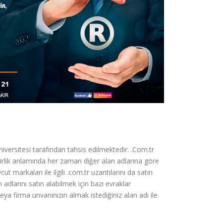
versitesi tarafından tahsis edilmektedir. .Com.tr
irlik anlamında her zaman diğer alan adlarına göre
 markaları ile ilgili .com.tr uzantılarını da satın
adlarını satın alabilmek için bazı evraklar
eya firma unvanınızın almak istediğiniz alan adı ile