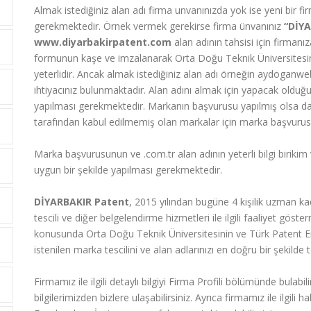
Almak istediğiniz alan adı firma unvanınızda yok ise yeni bir f
gerekmektedir. Örnek vermek gerekirse firma ünvanınız
“DİY
www.diyarbakirpatent.com
alan adının tahsisi için firmanız
formunun kaşe ve imzalanarak Orta Doğu Teknik Üniversitesine g
yeterlidir. Ancak almak istediğiniz alan adı örneğin aydoganwe
ihtiyacınız bulunmaktadır. Alan adını almak için yapacak oldu
yapılması gerekmektedir. Markanın başvurusu yapılmış olsa d
tarafından kabul edilmemiş olan markalar için marka başvurusu 
Marka başvurusunun ve .com.tr alan adının yeterli bilgi birikim
uygun bir şekilde yapılması gerekmektedir.
DİYARBAKIR Patent
, 2015 yılından bugüne 4 kişilik uzman kad
tescili ve diğer belgelendirme hizmetleri ile ilgili faaliyet göst
konusunda Orta Doğu Teknik Üniversitesinin ve Türk Patent Endü
istenilen marka tescilini ve alan adlarınızı en doğru bir şekilde
Firmamız ile ilgili detaylı bilgiyi Firma Profili bölümünde bulabili
bilgilerimizden bizlere ulaşabilirsiniz. Ayrıca firmamız ile ilgi